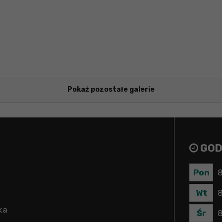
Pokaż pozostałe galerie
GOD
Pon
8
Wt
8
ka
Śr
8