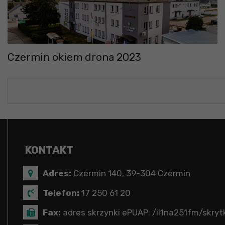
Czermin okiem drona 2023
KONTAKT
Adres:
Czermin 140, 39-304 Czermin
Telefon:
17 250 61 20
Fax:
adres skrzynki ePUAP: /il1na251fm/skryt