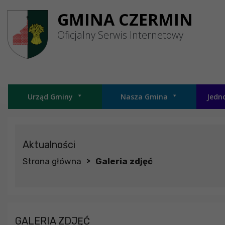
Przejdź do menu
Przejdź do stopki strony
Przejdź do głównej treści strony
GMINA CZERMIN
Oficjalny Serwis Internetowy
Urząd Gminy
Nasza Gmina
Jedn
Aktualności
Strona główna
Galeria zdjęć
>
GALERIA ZDJĘĆ