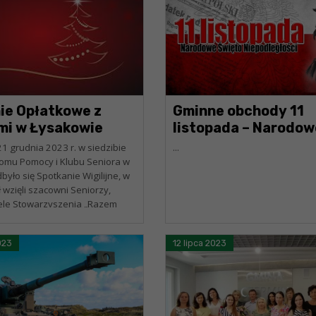
ie Opłatkowe z
Gminne obchody 11
mi w Łysakowie
listopada – Narodow
Święto Niepodległoś
1 grudnia 2023 r. w siedzibie
...
omu Pomocy i Klubu Seniora w
yło się Spotkanie Wigilijne, w
 wzięli szacowni Seniorzy,
ele Stowarzyszenia „Razem
ro” na czele z Prezesem...
023
12 lipca 2023