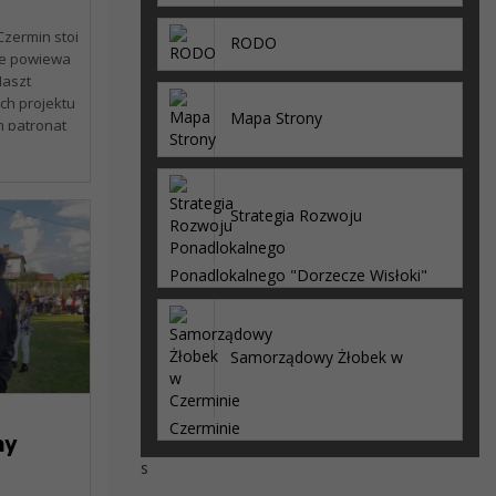
zermin stoi
RODO
ie powiewa
Maszt
ch projektu
Mapa Strony
m patronat
istrów
Strategia Rozwoju
Ponadlokalnego "Dorzecze Wisłoki"
Samorządowy Żłobek w
Czerminie
ny
s
r.