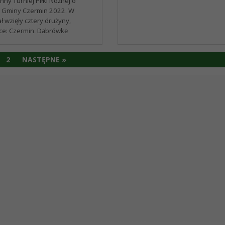
nny Turniej Piłki Nożnej o
 Gminy Czermin 2022. W
ał wzięły cztery drużyny,
ce: Czermin, Dąbrówkę
Otałęż i Trzcianę. Drużyny
..
2
NASTĘPNE »