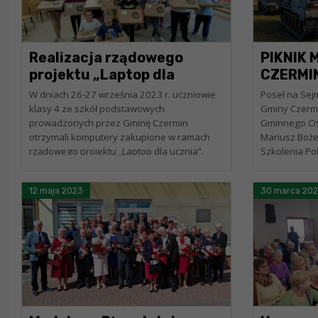
Realizacja rządowego
PIKNIK 
projektu „Laptop dla
CZERMI
ucznia”
W dniach 26-27 września 2023 r. uczniowie
Poseł na Sej
klasy 4 ze szkół podstawowych
Gminy Czermi
prowadzonych przez Gminę Czermin
Gminnego Ośr
otrzymali komputery zakupione w ramach
Mariusz Boż
rządowego projektu „Laptop dla ucznia”.
Szkolenia P
Laptopy zostały przekazane rodzicom i
Dęba im. J. S
dzieciom przez Wójta Gminy...
Mariusz...
12 maja 2023
30 marca 20