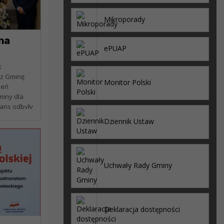
Mikroporady
na
ePUAP
k
z Gminę
Monitor Polski
ień
iny dla
wans odbyły
. Wszystkie
Dziennik Ustaw
swój...
Uchwały Rady Gminy
Deklaracja dostępności