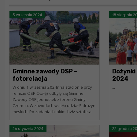
3 września 2024
18 sierpnia 2
Gminne zawody OSP –
Dożynki
fotorelacja
2024
W dniu 1 września 2024r na stadionie przy
...
remizie OSP Otałęż odbyły się Gminne
Zawody OSP jednostek z terenu Gminy
Czermin. W zawodach wzięło udział 5 drużyn
męskich. Po zadaniach jakimi były sztafeta
oraz zadanie...
26 stycznia 2024
22 grudnia 2