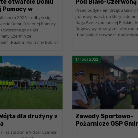
te otwarcie Domu
Pod Biało-Czerwoną
j Pomocy w
Przed budynkiem Urzędu Gminy C
ie
już nowy maszt, na którym dumn
30 marca 2023 r. odbyło się
flaga Rzeczypospolitej Polskiej. 
warcie Domu Dziennej Pomocy
flagowy wykonany został w rama
 utworzonego dzięki
„Pod Biało-Czerwoną”, nad który
Gminy Czermin ze
honorowy objął Prezes Rady Min
niem „Razem Tworzymy Dobro”.
Mateusz Morawiecki....
i udział wzięli: Fryderyk
eł na Sejm...
17 lipca 2022
Wójta dla drużyny z
Zawody Sportowo-
na
Pożarnicze OSP Gmi
Czermin, 17.07.2022 
 r. na stadionie Victorii Czermin
...