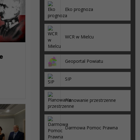
Eko prognoza
WCR w Mielcu
e
Geoportal Powiatu
ci
SIP
Planowanie przestrzenne
Darmowa Pomoc Prawna