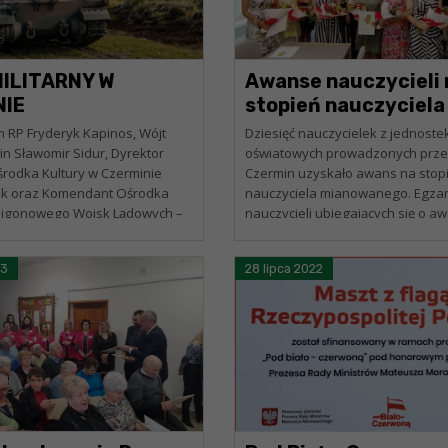
MILITARNY W
Awanse nauczycieli 
NIE
stopień nauczyciela
mianowanego
m RP Fryderyk Kapinos, Wójt
Dziesięć nauczycielek z jednoste
n Sławomir Sidur, Dyrektor
oświatowych prowadzonych prze
odka Kultury w Czerminie
Czermin uzyskało awans na stop
ek oraz Komendant Ośrodka
nauczyciela mianowanego. Egzam
oligonowego Wojsk Lądowych –
nauczycieli ubiegających się o a
zypowskiego ps. „Leśnik” ppłk
się w poniedziałek, 3 lipca 2023 r
Panie doskonale zaprezentowały 
23
28 lipca 2022