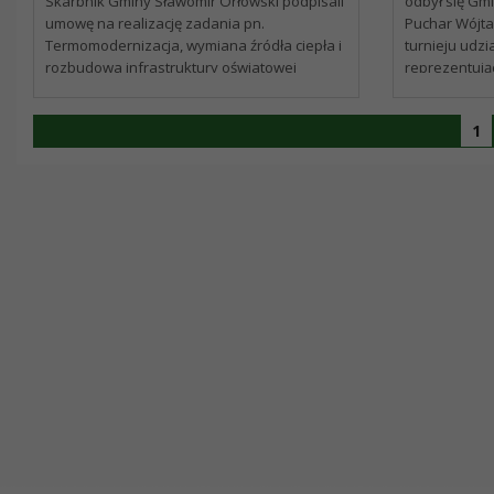
oświatowej – podpisanie
Skarbnik Gminy Sławomir Orłowski podpisali
odbył się Gmi
umowę na realizację zadania pn.
Puchar Wójta
umowy
Termomodernizacja, wymiana źródła ciepła i
turnieju udzi
rozbudowa infrastruktury oświatowej
reprezentują
współfinansowanego ze środków
Osuchowską, 
Rządowego Funduszu Polski Ład: Program
rywalizowały.
1
Inwestycji Strategicznych. Wykonawcą...