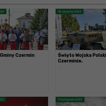
024
18 sierpnia 2024
 Gminy Czermin
Święto Wojska Polsk
Czerminie.
...
023
11 listopada 2023