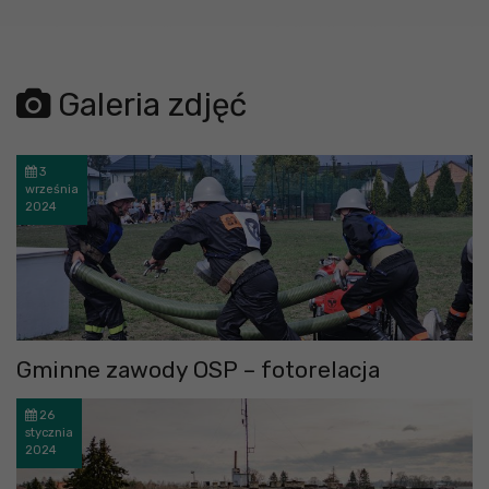
Galeria zdjęć
3
września
2024
Gminne zawody OSP – fotorelacja
26
stycznia
2024