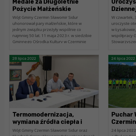
Medale za Długoletnie
Uroczys
Pożycie Małżeńskie
Dzienne
Łysakow
Wójt Gminy Czermin Sławomir Sidur
W czwartek, 
uhonorował pary małżeńskie, które w
uroczyste ot
jednym związku przeżyły wspólnie co
w Łysakowie,
najmniej 50 lat. 11 maja 2023 r. w siedzibie
współpracy 
Gminnego Ośrodka Kultury w Czerminie
Stowarzysze
odbyła się uroczystość wręczenia Medali za...
W uroczystośc
Kapinos – Pos
28 lipca 2022
24 lipca 2022
Termomodernizacja,
Puchar 
wymiana źródła ciepła i
Czermi
rozbudowa infrastruktury
Wójt Gminy Czermin Sławomir Sidur oraz
24 lipca 2022