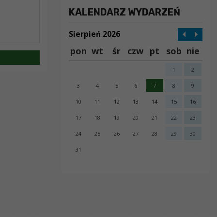
KALENDARZ WYDARZEŃ
Sierpień 2026
pon
wt
śr
czw
pt
sob
nie
1
2
3
4
5
6
7
8
9
10
11
12
13
14
15
16
17
18
19
20
21
22
23
24
25
26
27
28
29
30
31
error getting json: