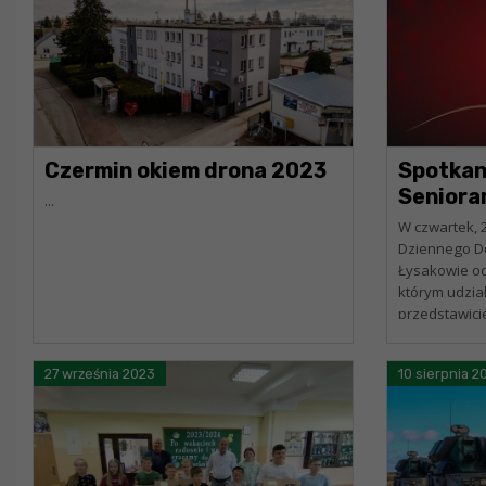
Czermin okiem drona 2023
Spotkan
Seniora
...
W czwartek, 2
Dziennego D
Łysakowie odb
którym udział
przedstawici
Tworzymy Dob
27 września 2023
10 sierpnia 2