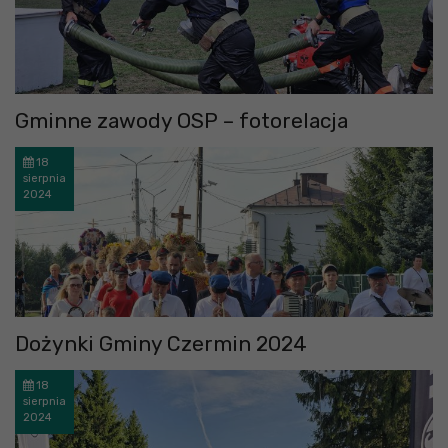
Gminne zawody OSP – fotorelacja
18
sierpnia
2024
Dożynki Gminy Czermin 2024
18
sierpnia
2024