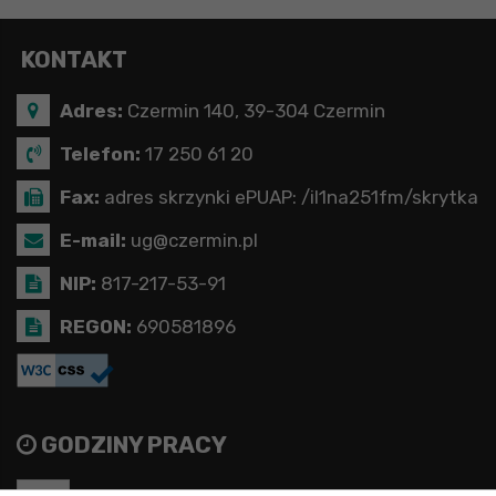
KONTAKT
Adres:
Czermin 140, 39-304 Czermin
Telefon:
17 250 61 20
Fax:
adres skrzynki ePUAP: /il1na251fm/skrytka
E-mail:
ug@czermin.pl
NIP:
817-217-53-91
REGON:
690581896
GODZINY PRACY