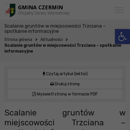
Przejdź do menu
Przejdź do stopki strony
Przejdź do głównej treści strony
GMINA CZERMIN
Oficjalny Serwis Internetowy
Scalanie gruntów w miejscowości Trzciana –
Open
spotkanie informacyjne
>
>
Strona główna
Aktualności
Scalanie gruntów w miejscowości Trzciana – spotkanie
informacyjne
Czytaj artykuł (lektor)
Drukuj stronę
Wyświetl stronę w formacie PDF
Scalanie gruntów w
miejscowości Trzciana –