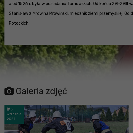
a od 1526 r. była w posiadaniu Tarnowskich. Od końca XVI-XVIII 
Stanisław z Mrowina Mrowiński, miecznik ziemi przemyskiej. Od dr
Potockich.
Galeria zdjęć
3
września
2024