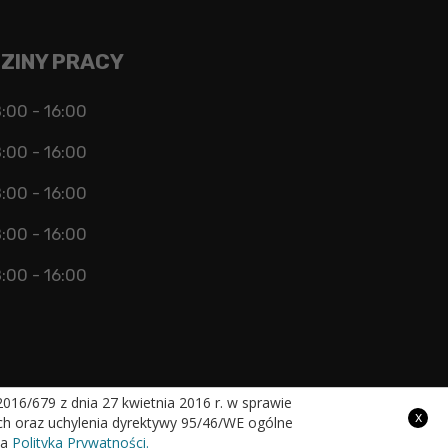
ZINY PRACY
:00 - 16:00
:00 - 16:00
:00 - 16:00
:00 - 16:00
:00 - 16:00
16/679 z dnia 27 kwietnia 2016 r. w sprawie
x
h oraz uchylenia dyrektywy 95/46/WE ogólne
na
Polityka Prywatności.