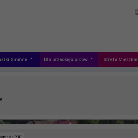
ostki Gminne
Dla przedsiębiorców
Strefa Mieszka
w
formacie PDF