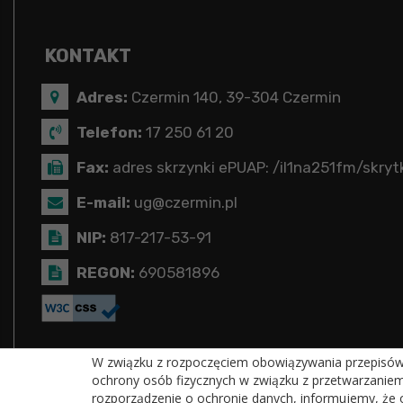
KONTAKT
Adres:
Czermin 140, 39-304 Czermin
Telefon:
17 250 61 20
Fax:
adres skrzynki ePUAP: /il1na251fm/skryt
E-mail:
ug@czermin.pl
NIP:
817-217-53-91
REGON:
690581896
W związku z rozpoczęciem obowiązywania przepisów R
ochrony osób fizycznych w związku z przetwarzanie
rozporządzenie o ochronie danych, informujemy, że 