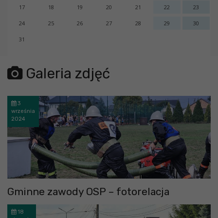
17
18
19
20
21
22
23
24
25
26
27
28
29
30
31
error getting json:
Galeria zdjęć
3
września
2024
Gminne zawody OSP – fotorelacja
18