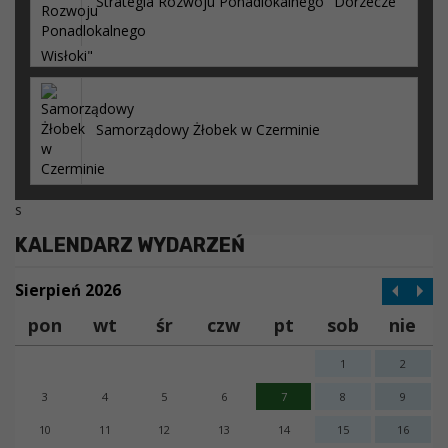
Strategia Rozwoju Ponadlokalnego "Dorzecze
Wisłoki"
Samorządowy Żłobek w Czerminie
s
KALENDARZ WYDARZEŃ
Sierpień 2026
pon
wt
śr
czw
pt
sob
nie
1
2
3
4
5
6
7
8
9
10
11
12
13
14
15
16