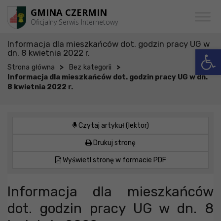
Przejdź do menu
Przejdź do stopki strony
Przejdź do głównej treści strony
GMINA CZERMIN
Oficjalny Serwis Internetowy
Informacja dla mieszkańców dot. godzin pracy UG w
Open
dn. 8 kwietnia 2022 r.
>
>
Strona główna
Bez kategorii
Informacja dla mieszkańców dot. godzin pracy UG w dn.
8 kwietnia 2022 r.
Czytaj artykuł (lektor)
Drukuj stronę
Wyświetl stronę w formacie PDF
Informacja dla mieszkańców
dot. godzin pracy UG w dn. 8